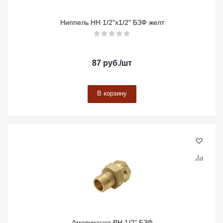
Ниппель НН 1/2"х1/2" БЗФ желт
87
руб.
/шт
В корзину
Американка ВН 1/2" БЗФ