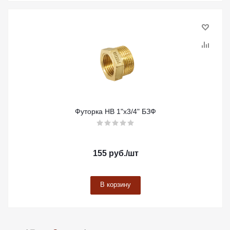
Футорка НВ 1"х3/4" БЗФ
155
руб.
/шт
В корзину