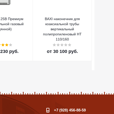
 25В Премиум
BAXI наконечник для
BAXI ко
альной газовый
коаксиальной трубы
HT по
дянной)
вертикальный
полипропиленовый HT
110/160
 230 руб.
от
30 100 руб.
от
+7 (928) 456-88-59