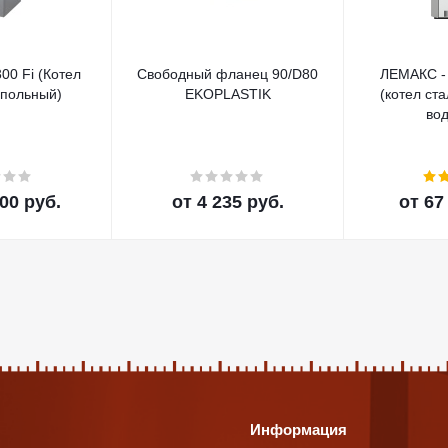
300 Fi (Котел
Свободный фланец 90/D80
ЛЕМАКС -
апольный)
EKOPLASTIK
(котел ст
во
00 руб.
от
4 235 руб.
от
67
Информация