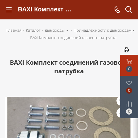
BAXI Комплект соединений газового патрубка - kotelsochi.ru
Главная
-
Каталог
-
Дымоходы
-
Принадлежности к дымоходам
-
BAXI Комплект соединений газового патрубка
BAXI Комплект соединений газового
патрубка
0
0
0